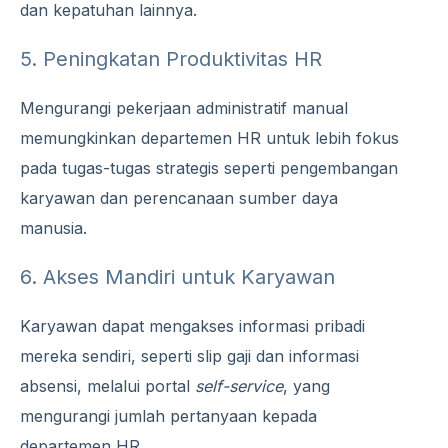
dan kepatuhan lainnya.
5. Peningkatan Produktivitas HR
Mengurangi pekerjaan administratif manual
memungkinkan departemen HR untuk lebih fokus
pada tugas-tugas strategis seperti pengembangan
karyawan dan perencanaan sumber daya
manusia.
6. Akses Mandiri untuk Karyawan
Karyawan dapat mengakses informasi pribadi
mereka sendiri, seperti slip gaji dan informasi
absensi, melalui portal
self-service
, yang
mengurangi jumlah pertanyaan kepada
departemen HR.