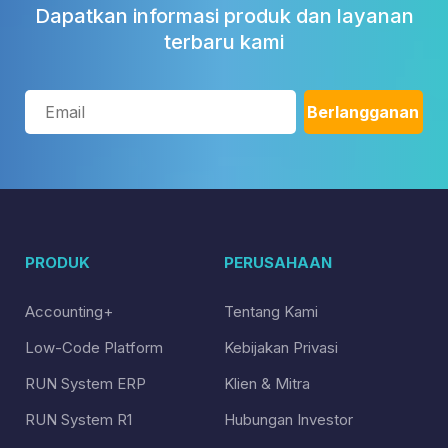
Dapatkan informasi produk dan layanan
terbaru kami
PRODUK
PERUSAHAAN
Accounting+
Tentang Kami
Low-Code Platform
Kebijakan Privasi
RUN System ERP
Klien & Mitra
RUN System R1
Hubungan Investor