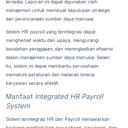
tersedia. Laporan ini dapat digunakan oleh
manajemen untuk membuat keputusan strategis
dan perencanaan sumber daya manusia.
Sistem HR
payroll
yang terintegrasi dapat
menghemat waktu dan upaya, mengurangi
kesalahan penggajian, dan meningkatkan efisiensi
dalam manajemen sumber daya manusia. Selain
itu, sistem ini dapat membantu perusahaan
mematuhi peraturan dan melacak kinerja
karyawan secara efektif.
Manfaat
Integrated HR Payroll
System
Sistem terintegrasi HR dan Payroll menawarkan
berbagai manfaat bagi perusahaan, karyawan, dan