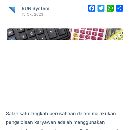
Facebook
Twitter
Whats
Sh
RUN System
15 Okt 2023
Salah satu langkah perusahaan dalam melakukan
pengelolaan karyawan adalah menggunakan