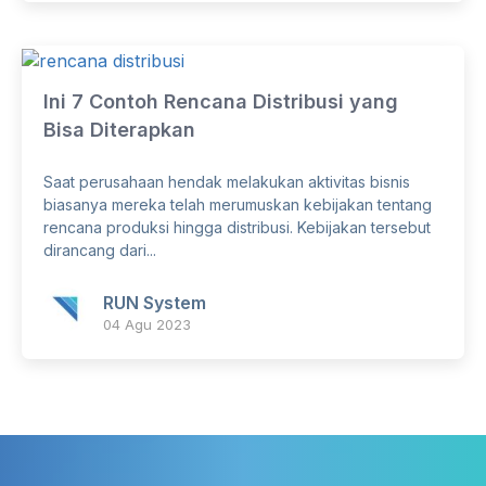
Ini 7 Contoh Rencana Distribusi yang
Bisa Diterapkan
Saat perusahaan hendak melakukan aktivitas bisnis
biasanya mereka telah merumuskan kebijakan tentang
rencana produksi hingga distribusi. Kebijakan tersebut
dirancang dari...
RUN System
04 Agu 2023