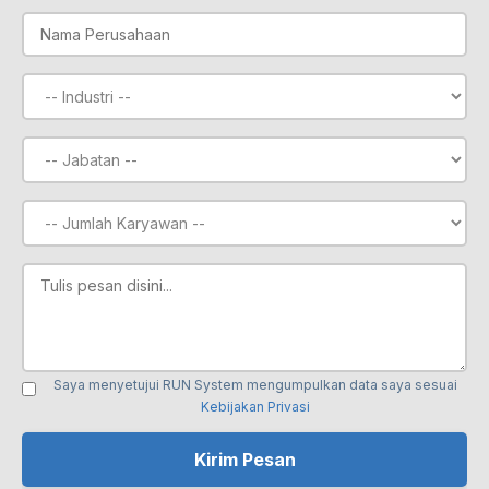
Saya menyetujui RUN System mengumpulkan data saya sesuai
Kebijakan Privasi