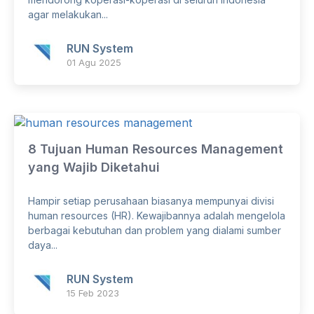
agar melakukan...
RUN System
01 Agu 2025
8 Tujuan Human Resources Management
yang Wajib Diketahui
Hampir setiap perusahaan biasanya mempunyai divisi
human resources (HR). Kewajibannya adalah mengelola
berbagai kebutuhan dan problem yang dialami sumber
daya...
RUN System
15 Feb 2023