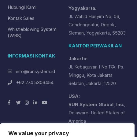
Hubungi Kami
Yogyakarta:
Jl. Wahid Hasyim No. 06,
Kontak Sales
Condongcatur, Depok,
Whistleblowing System
Sleman, Yogyakarta, 55283
(WBS)
KANTOR PERWAKILAN
INFORMASI KONTAK
Jakarta:
Jl. Kebagusan I No 17A, Ps.
info@runsystem.id
Minggu, Kota Jakarta
+62 274 5306454
Selatan, Jakarta, 12520
USA:
RUN System Global, Inc.,
Delaware, United States of
America
runsystemglobal@runsystem.id
We value your privacy