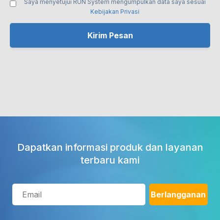
Saya menyetujui RUN System mengumpulkan data saya sesuai
Kebijakan Privasi
Dapatkan informasi produk dan layanan
terbaru kami