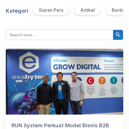
Siaran Pers
Artikel
Berita 
Kategori
Search Button
Search
for:
RUN System Perkuat Model Bisnis B2B