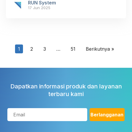
RUN System
17 Jun 2025
1
2
3
…
51
Berikutnya »
Dapatkan informasi produk dan layanan
terbaru kami