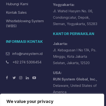
Hubungi Kami
Yogyakarta:
Jl. Wahid Hasyim No. 06,
Kontak Sales
Condongcatur, Depok,
Whistleblowing System
Sleman, Yogyakarta, 55283
(WBS)
KANTOR PERWAKILAN
INFORMASI KONTAK
Jakarta:
Jl. Kebagusan I No 17A, Ps.
info@runsystem.id
Minggu, Kota Jakarta
+62 274 5306454
Selatan, Jakarta, 12520
USA:
RUN System Global, Inc.,
Delaware, United States of
America
runsystemglobal@runsystem.id
We value your privacy
+1 (302) 358-2551