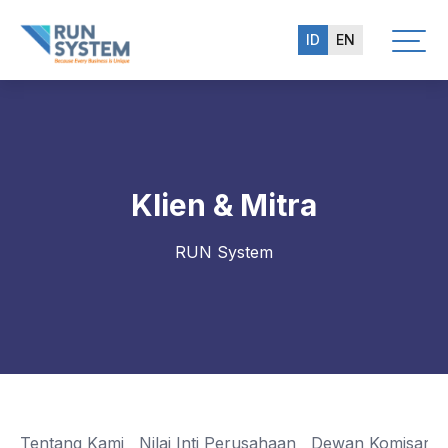
ID
EN
Klien & Mitra
RUN System
Tentang Kami
Nilai Inti Perusahaan
Dewan Komisaris