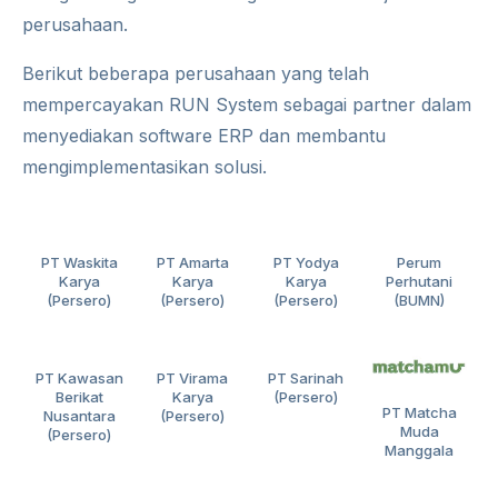
perusahaan.
Berikut beberapa perusahaan yang telah
mempercayakan RUN System sebagai partner dalam
menyediakan software ERP dan membantu
mengimplementasikan solusi.
PT Waskita
PT Amarta
PT Yodya
Perum
Karya
Karya
Karya
Perhutani
(Persero)
(Persero)
(Persero)
(BUMN)
PT Kawasan
PT Virama
PT Sarinah
Berikat
Karya
(Persero)
PT Matcha
Nusantara
(Persero)
Muda
(Persero)
Manggala