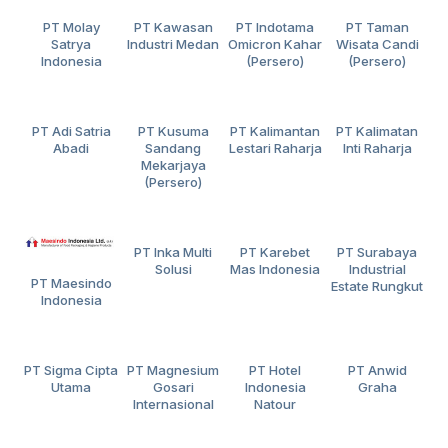
PT Molay
PT Kawasan
PT Indotama
PT Taman
Satrya
Industri Medan
Omicron Kahar
Wisata Candi
Indonesia
(Persero)
(Persero)
PT Adi Satria
PT Kusuma
PT Kalimantan
PT Kalimatan
Abadi
Sandang
Lestari Raharja
Inti Raharja
Mekarjaya
(Persero)
PT Inka Multi
PT Karebet
PT Surabaya
Solusi
Mas Indonesia
Industrial
PT Maesindo
Estate Rungkut
Indonesia
PT Sigma Cipta
PT Magnesium
PT Hotel
PT Anwid
Utama
Gosari
Indonesia
Graha
Internasional
Natour