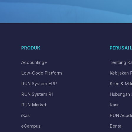
PRODUK
PERUSAH
Accounting+
Tentang K
Low-Code Platform
Kebijakan P
RUN System ERP
Klien & Mit
RUN System R1
Hubungan I
RUN Market
Karir
iKas
RUN Acad
eCampuz
Berita