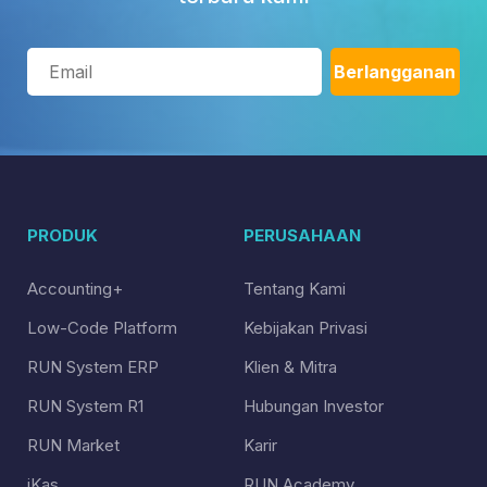
PRODUK
PERUSAHAAN
Accounting+
Tentang Kami
Low-Code Platform
Kebijakan Privasi
RUN System ERP
Klien & Mitra
RUN System R1
Hubungan Investor
RUN Market
Karir
iKas
RUN Academy