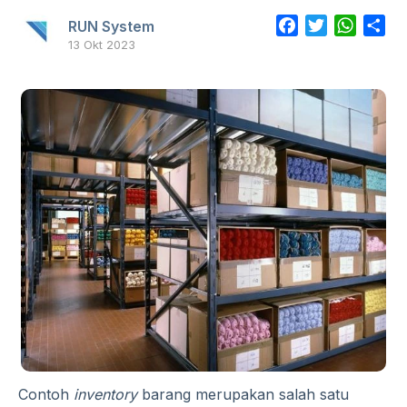
Facebook
Twitter
Whats
Sh
RUN System
13 Okt 2023
Contoh
inventory
barang merupakan salah satu