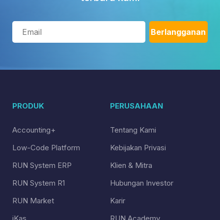
PRODUK
PERUSAHAAN
Accounting+
Tentang Kami
Low-Code Platform
Kebijakan Privasi
RUN System ERP
Klien & Mitra
RUN System R1
Hubungan Investor
RUN Market
Karir
iKas
RUN Academy