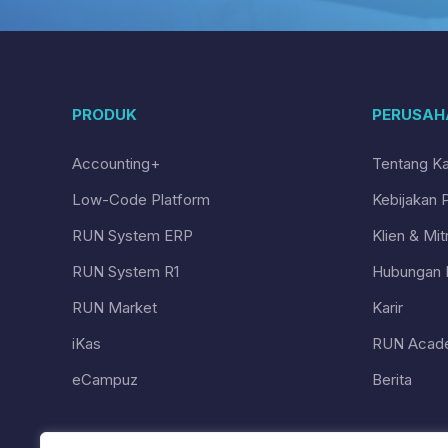
PRODUK
PERUSAH
Accounting+
Tentang K
Low-Code Platform
Kebijakan P
RUN System ERP
Klien & Mit
RUN System R1
Hubungan I
RUN Market
Karir
iKas
RUN Acad
eCampuz
Berita