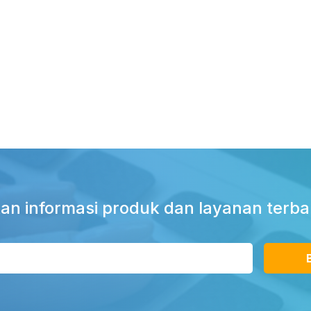
an informasi produk dan layanan terba