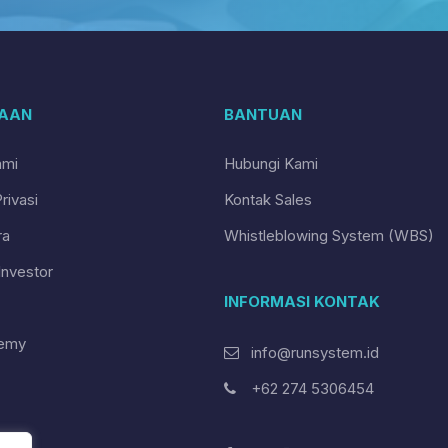
AAN
BANTUAN
ami
Hubungi Kami
rivasi
Kontak Sales
ra
Whistleblowing System (WBS)
nvestor
INFORMASI KONTAK
emy
info@runsystem.id
+62 274 5306454