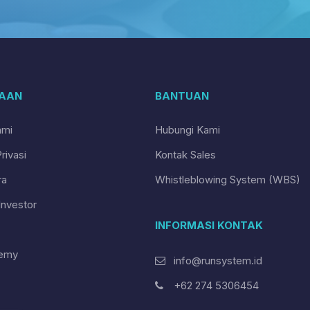
AAN
BANTUAN
ami
Hubungi Kami
rivasi
Kontak Sales
ra
Whistleblowing System (WBS)
nvestor
INFORMASI KONTAK
emy
info@runsystem.id
+62 274 5306454