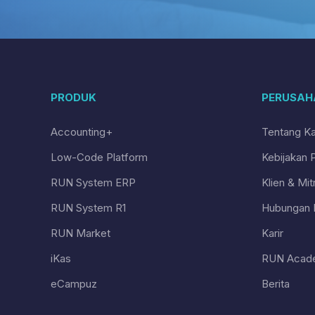
PRODUK
PERUSAH
Accounting+
Tentang K
Low-Code Platform
Kebijakan P
RUN System ERP
Klien & Mit
RUN System R1
Hubungan I
RUN Market
Karir
iKas
RUN Acad
eCampuz
Berita