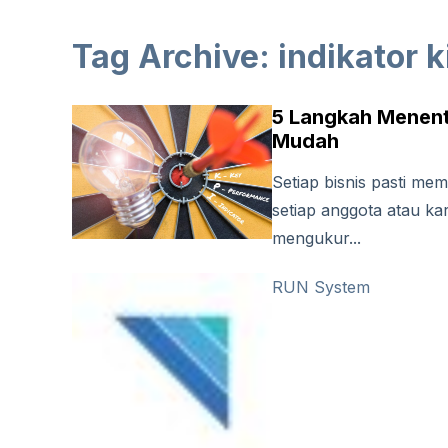
Tag Archive: indikator 
5 Langkah Menent
Mudah
Setiap bisnis pasti me
setiap anggota atau ka
mengukur...
RUN System