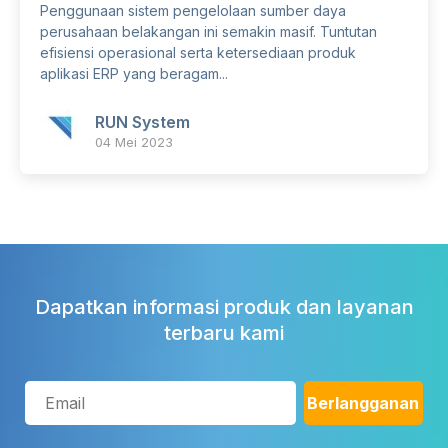
Penggunaan sistem pengelolaan sumber daya
perusahaan belakangan ini semakin masif. Tuntutan
efisiensi operasional serta ketersediaan produk
aplikasi ERP yang beragam...
RUN System
04 Mei 2023
Dapatkan informasi produk dan layanan
terbaru kami