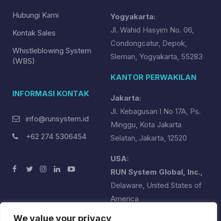
Hubungi Kami
Yogyakarta:
Jl. Wahid Hasyim No. 06,
Kontak Sales
Condongcatur, Depok,
Whistleblowing System
Sleman, Yogyakarta, 55283
(WBS)
KANTOR PERWAKILAN
INFORMASI KONTAK
Jakarta:
Jl. Kebagusan I No 17A, Ps.
info@runsystem.id
Minggu, Kota Jakarta
+62 274 5306454
Selatan, Jakarta, 12520
USA:
RUN System Global, Inc.,
Delaware, United States of
America
runsystemglobal@runsystem.id
We value your privacy