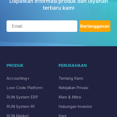
Dapatkan informasi produk dan layanan
terbaru kami
PRODUK
PERUSAHAAN
Accounting+
Tentang Kami
Low-Code Platform
Kebijakan Privasi
RUN System ERP
Klien & Mitra
RUN System R1
Hubungan Investor
RUN Market
Karir