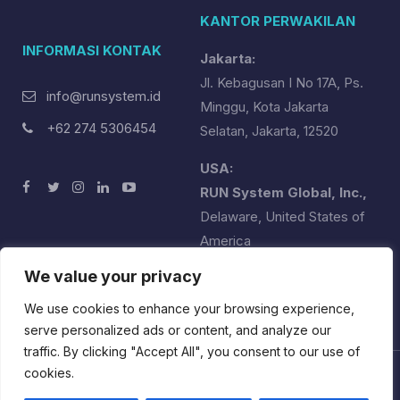
KANTOR PERWAKILAN
INFORMASI KONTAK
Jakarta:
Jl. Kebagusan I No 17A, Ps.
info@runsystem.id
Minggu, Kota Jakarta
+62 274 5306454
Selatan, Jakarta, 12520
USA:
RUN System Global, Inc.,
Delaware, United States of
America
runsystemglobal@runsystem.id
We value your privacy
+1 (302) 358-2551
We use cookies to enhance your browsing experience,
serve personalized ads or content, and analyze our
traffic. By clicking "Accept All", you consent to our use of
cookies.