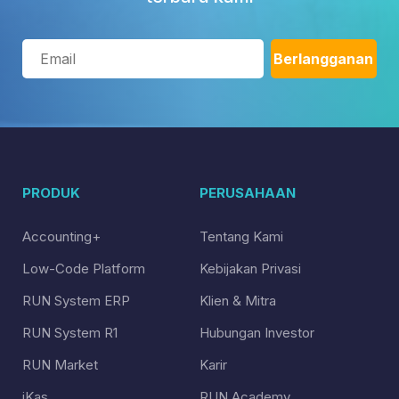
PRODUK
PERUSAHAAN
Accounting+
Tentang Kami
Low-Code Platform
Kebijakan Privasi
RUN System ERP
Klien & Mitra
RUN System R1
Hubungan Investor
RUN Market
Karir
iKas
RUN Academy