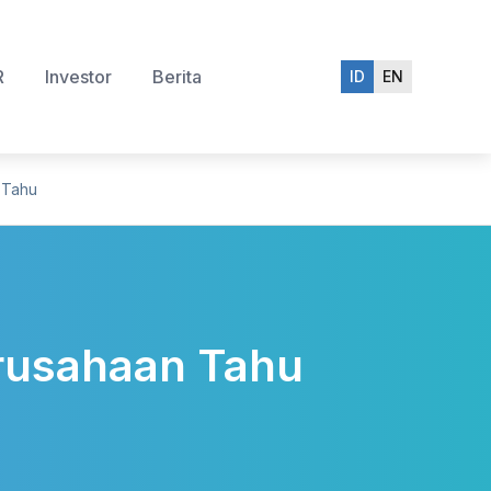
R
Investor
Berita
ID
EN
 Tahu
erusahaan Tahu