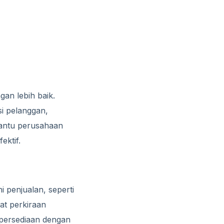
an lebih baik.
si pelanggan,
bantu perusahaan
ktif.
 penjualan, seperti
t perkiraan
 persediaan dengan