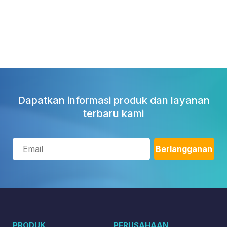
Dapatkan informasi produk dan layanan
terbaru kami
PRODUK
PERUSAHAAN