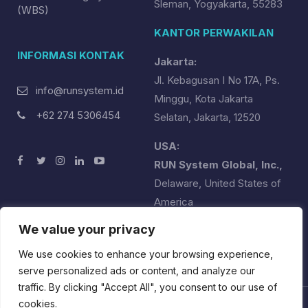
Sleman, Yogyakarta, 55283
(WBS)
KANTOR PERWAKILAN
INFORMASI KONTAK
Jakarta:
Jl. Kebagusan I No 17A, Ps.
info@runsystem.id
Minggu, Kota Jakarta
+62 274 5306454
Selatan, Jakarta, 12520
USA:
RUN System Global, Inc.,
Delaware, United States of
America
runsystemglobal@runsystem.id
We value your privacy
+1 (302) 358-2551
We use cookies to enhance your browsing experience,
serve personalized ads or content, and analyze our
traffic. By clicking "Accept All", you consent to our use of
cookies.