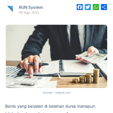
Facebook
Twitter
Whats
Sh
RUN System
04 Agu 2022
Sumber : freepik.com
Bisnis yang berjalan di belahan dunia manapun